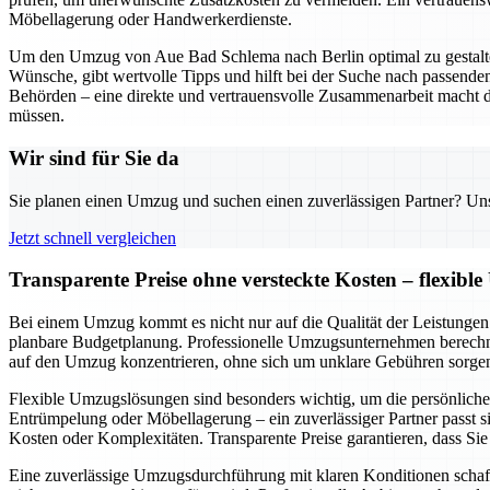
Möbellagerung oder Handwerkerdienste.
Um den Umzug von Aue Bad Schlema nach Berlin optimal zu gestalten, i
Wünsche, gibt wertvolle Tipps und hilft bei der Suche nach passen
Behörden – eine direkte und vertrauensvolle Zusammenarbeit macht d
müssen.
Wir sind für Sie da
Sie planen einen Umzug und suchen einen zuverlässigen Partner? Unser
Jetzt schnell vergleichen
Transparente Preise ohne versteckte Kosten – flexibl
Bei einem Umzug kommt es nicht nur auf die Qualität der Leistungen a
planbare Budgetplanung. Professionelle Umzugsunternehmen berechne
auf den Umzug konzentrieren, ohne sich um unklare Gebühren sorge
Flexible Umzugslösungen sind besonders wichtig, um die persönlich
Entrümpelung oder Möbellagerung – ein zuverlässiger Partner passt si
Kosten oder Komplexitäten. Transparente Preise garantieren, dass Si
Eine zuverlässige Umzugsdurchführung mit klaren Konditionen schafft