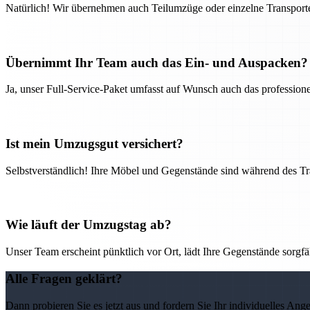
Natürlich! Wir übernehmen auch Teilumzüge oder einzelne Transport
Übernimmt Ihr Team auch das Ein- und Auspacken?
Ja, unser Full-Service-Paket umfasst auf Wunsch auch das professio
Ist mein Umzugsgut versichert?
Selbstverständlich! Ihre Möbel und Gegenstände sind während des Tra
Wie läuft der Umzugstag ab?
Unser Team erscheint pünktlich vor Ort, lädt Ihre Gegenstände sorgfälti
Alle Fragen geklärt?
Dann probieren Sie es jetzt aus und fordern Sie Ihr individuelles Ang