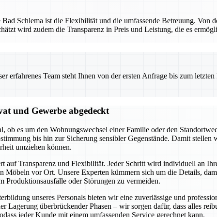
ue Bad Schlema ist die Flexibilität und die umfassende Betreuung. Von 
chätzt wird zudem die Transparenz in Preis und Leistung, die es ermögl
 erfahrenes Team steht Ihnen von der ersten Anfrage bis zum letzten Ka
vat und Gewerbe abgedeckt
egal, ob es um den Wohnungswechsel einer Familie oder den Standortw
stimmung bis hin zur Sicherung sensibler Gegenstände. Damit stellen w
heit umziehen können.
f Transparenz und Flexibilität. Jeder Schritt wird individuell an Ihr
 Möbeln vor Ort. Unsere Experten kümmern sich um die Details, damit
m Produktionsausfälle oder Störungen zu vermeiden.
terbildung unseres Personals bieten wir eine zuverlässige und profes
r Lagerung überbrückender Phasen – wir sorgen dafür, dass alles reib
odass jeder Kunde mit einem umfassenden Service gerechnet kann.