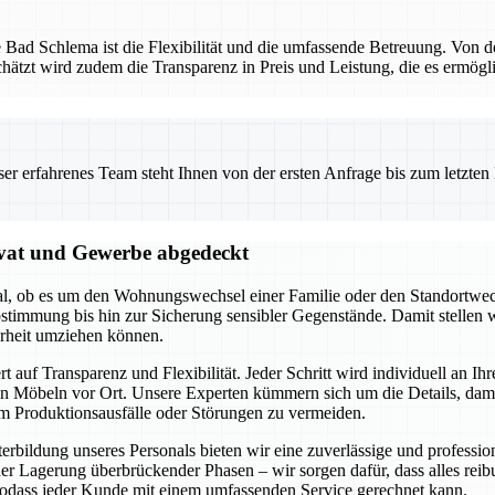
ue Bad Schlema ist die Flexibilität und die umfassende Betreuung. Von 
chätzt wird zudem die Transparenz in Preis und Leistung, die es ermögl
 erfahrenes Team steht Ihnen von der ersten Anfrage bis zum letzten Ka
vat und Gewerbe abgedeckt
egal, ob es um den Wohnungswechsel einer Familie oder den Standortw
stimmung bis hin zur Sicherung sensibler Gegenstände. Damit stellen w
heit umziehen können.
f Transparenz und Flexibilität. Jeder Schritt wird individuell an Ihr
 Möbeln vor Ort. Unsere Experten kümmern sich um die Details, damit
m Produktionsausfälle oder Störungen zu vermeiden.
terbildung unseres Personals bieten wir eine zuverlässige und profes
r Lagerung überbrückender Phasen – wir sorgen dafür, dass alles reib
odass jeder Kunde mit einem umfassenden Service gerechnet kann.