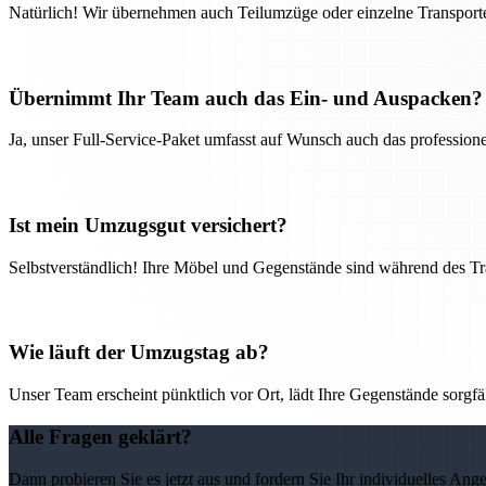
Natürlich! Wir übernehmen auch Teilumzüge oder einzelne Transport
Übernimmt Ihr Team auch das Ein- und Auspacken?
Ja, unser Full-Service-Paket umfasst auf Wunsch auch das professio
Ist mein Umzugsgut versichert?
Selbstverständlich! Ihre Möbel und Gegenstände sind während des Tra
Wie läuft der Umzugstag ab?
Unser Team erscheint pünktlich vor Ort, lädt Ihre Gegenstände sorgfälti
Alle Fragen geklärt?
Dann probieren Sie es jetzt aus und fordern Sie Ihr individuelles Ang