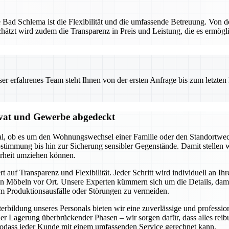
ue Bad Schlema ist die Flexibilität und die umfassende Betreuung. Von 
chätzt wird zudem die Transparenz in Preis und Leistung, die es ermögl
 erfahrenes Team steht Ihnen von der ersten Anfrage bis zum letzten Ka
vat und Gewerbe abgedeckt
egal, ob es um den Wohnungswechsel einer Familie oder den Standortw
stimmung bis hin zur Sicherung sensibler Gegenstände. Damit stellen w
heit umziehen können.
f Transparenz und Flexibilität. Jeder Schritt wird individuell an Ihr
 Möbeln vor Ort. Unsere Experten kümmern sich um die Details, damit
m Produktionsausfälle oder Störungen zu vermeiden.
terbildung unseres Personals bieten wir eine zuverlässige und profes
r Lagerung überbrückender Phasen – wir sorgen dafür, dass alles reib
odass jeder Kunde mit einem umfassenden Service gerechnet kann.