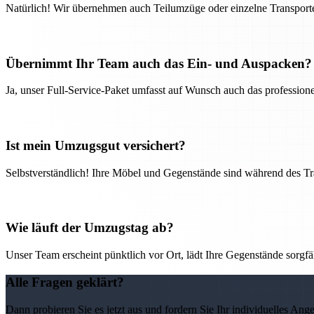
Natürlich! Wir übernehmen auch Teilumzüge oder einzelne Transport
Übernimmt Ihr Team auch das Ein- und Auspacken?
Ja, unser Full-Service-Paket umfasst auf Wunsch auch das professio
Ist mein Umzugsgut versichert?
Selbstverständlich! Ihre Möbel und Gegenstände sind während des Tra
Wie läuft der Umzugstag ab?
Unser Team erscheint pünktlich vor Ort, lädt Ihre Gegenstände sorgfälti
Alle Fragen geklärt?
Dann probieren Sie es jetzt aus und fordern Sie Ihr individuelles Ang